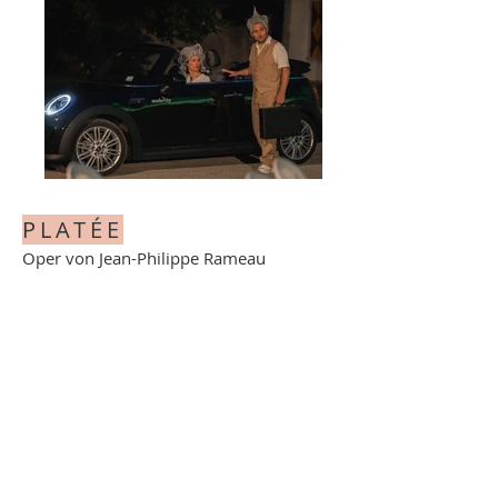
PLATÉE
Oper von Jean-Philippe Rameau
Oper Schloss Waldegg, Solothurn (CH)
Premiere: 03.08.2023
Trailer auf arttv.ch
SRF2 Barockes Vergnügen_ Rameaus _Platée_ in der Schlossoper Waldegg
-21:53