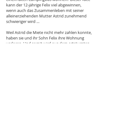
kann der 12­-jährige Felix viel abgewinnen,
wenn auch das Zusammenleben mit seiner
alleinerziehenden Mutter Astrid zunehmend
schwieriger wird …
Weil Astrid die Miete nicht mehr zahlen konnte,
haben sie und ihr Sohn Felix ihre Wohnung
verloren. Und somit wird aus dem erträumten
Sommerabenteuer Alltag, aus Sommer wird
Herbst und aus cleveren Ausreden ein
verworrenes Netz aus Lügen. Immer sitzt Felix
die Angst im Nacken, dass alles auffliegt. Der
ständige Hunger, die Suche nach
Duschmöglichkeiten, Kälte und die
Arbeitslosigkeit seiner Mutter – das sind die
täglichen Herausforderungen. Trost bieten
Rennmaus Horatio und der schwedische Troll
Tompte. Doch Felix erkennt, dass er handeln
muss. Im entscheidenden Moment weiß er,
dass er auf seine Freundschaft zu
Schulkamerad*innen Dylan und Winnie zählen
kann. Als das Lügengebäude, das sich um die
Obdachlosigkeit und Astrids depressive Krisen
aufgebaut hat, zusammenfällt, helfen sie ihm